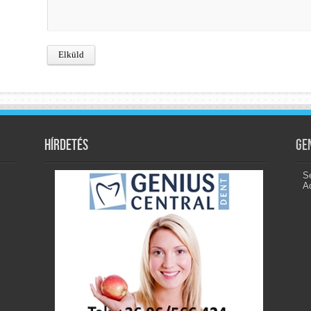
Hírdetés
Ge
Se
A