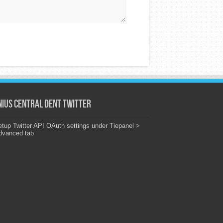
nius Central Dent Twitter
tup Twitter API OAuth settings under Tiepanel >
dvanced tab