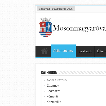
vasárnap , 9 augusztus 2026
Aktív turizmus
Szállások
Étter
kategória
Aktív turizmus
Éttermek
Fodrászat
Főmenü
Kozmetika