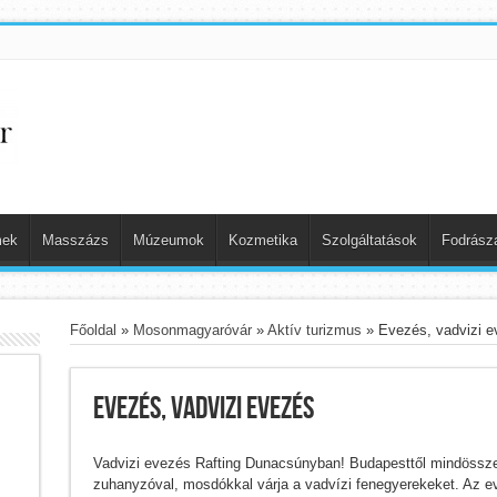
mek
Masszázs
Múzeumok
Kozmetika
Szolgáltatások
Fodrász
Főoldal
»
Mosonmagyaróvár
»
Aktív turizmus
»
Evezés, vadvizi e
Evezés, vadvizi evezés
Vadvizi evezés Rafting Dunacsúnyban! Budapesttől mindössze 1
zuhanyzóval, mosdókkal várja a vadvízi fenegyerekeket. Az ev