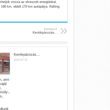
hetjük vissza az elveszett energiánkat.
 190 km, ebből 170 km autópálya. Rafting
Következő:
Kerékpározás…
Kerékpározás…
2010-07-22
n, ami
saját
,
mély-,
s,
ltunk