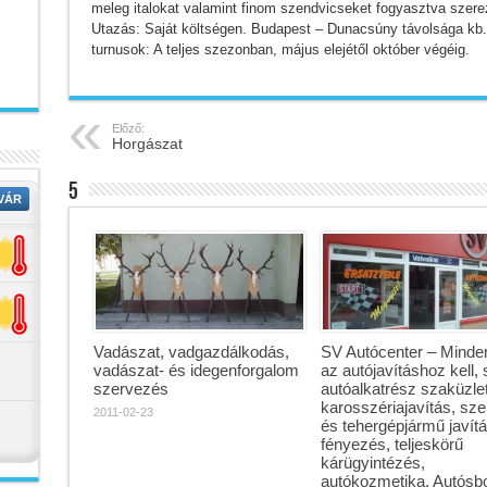
meleg italokat valamint finom szendvicseket fogyasztva szerez
Utazás: Saját költségen. Budapest – Dunacsúny távolsága kb.
turnusok: A teljes szezonban, május elejétől október végéig.
Előző:
Horgászat
5
Vadászat, vadgazdálkodás,
SV Autócenter – Minde
vadászat- és idegenforgalom
az autójavításhoz kell, 
szervezés
autóalkatrész szaküzlet
karosszériajavítás, sze
2011-02-23
és tehergépjármű javítá
fényezés, teljeskörű
kárügyintézés,
autókozmetika. Autósbo