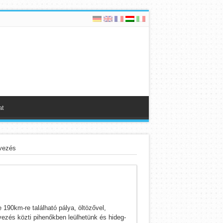
at
vezés
90km-re található pálya, öltözővel,
ezés közti pihenőkben leülhetünk és hideg-