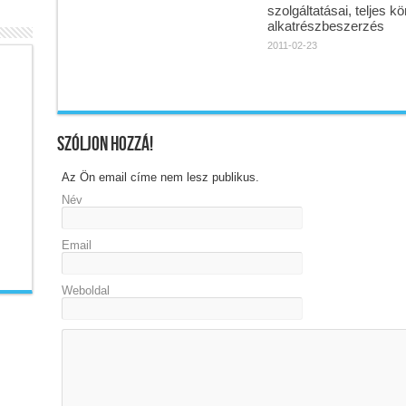
szolgáltatásai, teljes kö
alkatrészbeszerzés
2011-02-23
Szóljon hozzá!
Az Ön email címe nem lesz publikus.
Név
Email
Weboldal