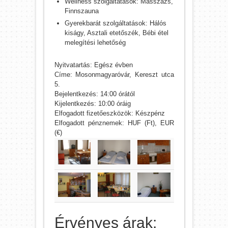
Wellness szolgáltatások: Masszázs,
Finnszauna
Gyerekbarát szolgáltatások: Hálós
kiságy, Asztali etetőszék, Bébi étel
melegítési lehetőség
Nyitvatartás: Egész évben
Címe: Mosonmagyaróvár, Kereszt utca
5.
Bejelentkezés: 14:00 órától
Kijelentkezés: 10:00 óráig
Elfogadott fizetőeszközök: Készpénz
Elfogadott pénznemek: HUF (Ft), EUR
(€)
Érvényes árak: