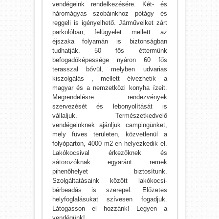
vendégeink rendelkezésére. Két- és
háromágyas szobáinkhoz pótágy és
reggeli is igényelhető. Járműveiket zárt
parkolóban, felügyelet mellett az
éjszaka folyamán is biztonságban
tudhatják. 50 fős éttermünk
befogadóképessége nyáron 60 fős
terasszal bővül, melyben udvarias
kiszolgálás , mellett élvezhetik a
magyar és a nemzetközi konyha ízeit.
Megrendelésre rendezvények
szervezését és lebonyolítását is
vállaljuk. Természetkedvelő
vendégeinknek ajánljuk campingünket,
mely füves területen, közvetlenül a
folyóparton, 4000 m2-en helyezkedik el.
Lakókocsival érkezőknek és
sátorozóknak egyaránt remek
pihenőhelyet biztosítunk.
Szolgáltatásaink között lakókocsi-
bérbeadás is szerepel. Előzetes
helyfoglalásukat szívesen fogadjuk.
Látogasson el hozzánk! Legyen a
vendégünk!