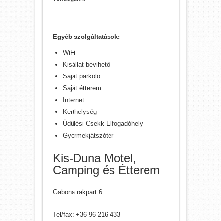
Egyéb szolgáltatások:
WiFi
Kisállat bevihető
Saját parkoló
Saját étterem
Internet
Kerthelység
Üdülési Csekk Elfogadóhely
Gyermekjátszótér
Kis-Duna Motel,
Camping és Étterem
Gabona rakpart 6.
Tel/fax: +36 96 216 433