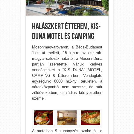
Halászkert Étterem, Kis-
Duna Motel és Camping
Mosonmagyaróváron, a Bécs-Budapest
1-es út mellett, 15 km-re az osztrák-
magyar-szlovák határtól, a Mosoni-Duna
partján szeretettel várjuk kedves
vendégeinket a “KIS DUNA” MOTEL,
CAMPING & Étterem-ben. Vendéglátó
egységünk 8000 m2-nyi területen, a
városközponttól nem messze, de már
zöldövezetben, családias környezetben
üzemel.
A motelban 9 zuhanyzós szoba áll a