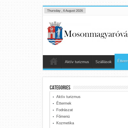
Thursday , 6 August 2026
Étter
Aktív turizmus
Szállások
Categories
Aktív turizmus
Éttermek
Fodrászat
Főmenü
Kozmetika