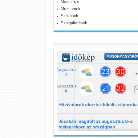
Masszázs
Múzeumok
Szállások
Szolgáltatások