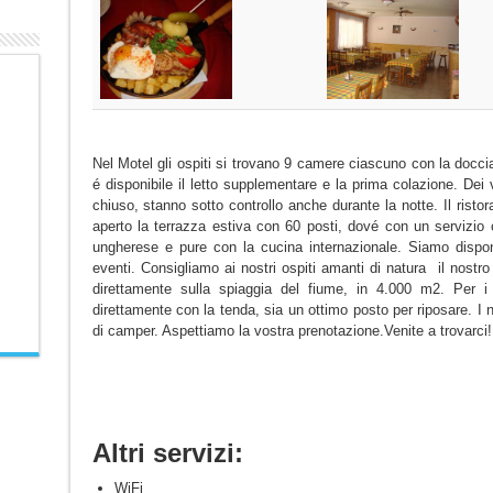
Nel Motel gli ospiti si trovano 9 camere ciascuno con la doccia
é disponibile il letto supplementare e la prima colazione. Dei 
chiuso, stanno sotto controllo anche durante la notte. Il risto
aperto la terrazza estiva con 60 posti, dové con un servizi
ungherese e pure con la cucina internazionale. Siamo disponib
eventi. Consigliamo ai nostri ospiti amanti di natura il nost
direttamente sulla spiaggia del fiume, in 4.000 m2. Per i 
direttamente con la tenda, sia un ottimo posto per riposare. I 
di camper. Aspettiamo la vostra prenotazione.Venite a trovarci! 
Altri servizi:
WiFi