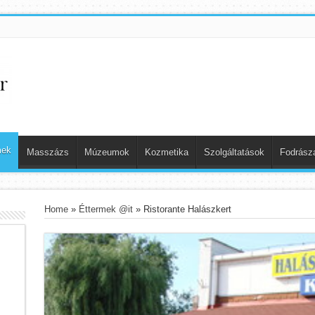
mek
Masszázs
Múzeumok
Kozmetika
Szolgáltatások
Fodrász
Home
»
Éttermek @it
»
Ristorante Halászkert