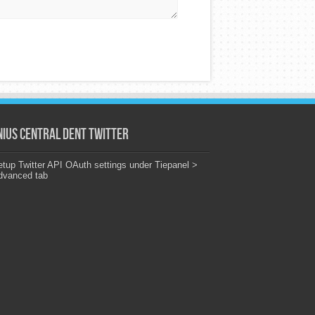
nius Central Dent Twitter
tup Twitter API OAuth settings under Tiepanel >
dvanced tab