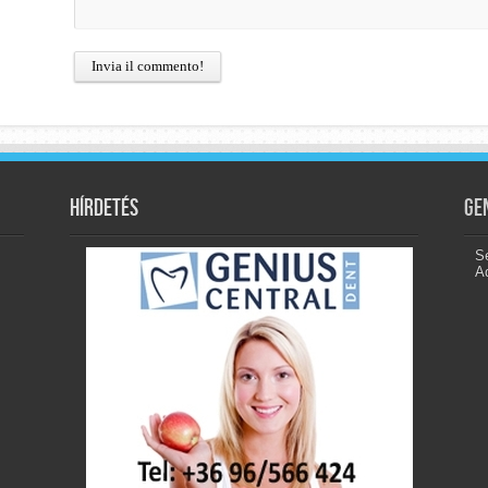
Hírdetés
Ge
Se
A