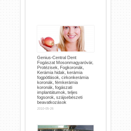
Genius-Central Dent
Fogászat Mosonmagyaróvár,
Protézisek, Fogkoronák,
Kerámia hidak, kerámia
fogpótlások, cirkonkerámia
koronák, fémkerámia
koronák, fogászati
implantátumok, teljes
fogsorok, szájsebészeti
beavatkozások
2010-05-26