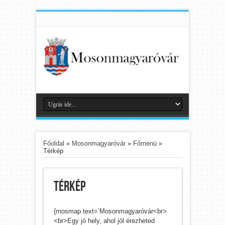
Főoldal
»
Mosonmagyaróvár
»
Főmenü
»
Térkép
Térkép
{mosmap text=’Mosonmagyaróvár<br>
<br>Egy jó hely, ahol jól érezheted