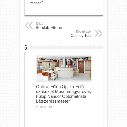
magad’}
Előző:
Borclub Étterem
Következő:
Cselley-ház
5
Optika, Fülöp Optika-Fotó
szaküzlet Mosonmagyaróvár,
Fülöp Nándor Optometrista
Látszerészmester
2010-08-19