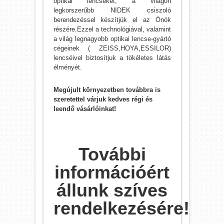
optikai lencséket, a világon
legkorszerűbb NIDEK csiszoló
berendezéssel készítjük el az Önök
részére.Ezzel a technológiával, valamint
a világ legnagyobb optikai lencse-gyártó
cégeinek ( ZEISS,HOYA,ESSILOR)
lencséivel biztosítjuk a tökéletes látás
élményét.
Megújult környezetben továbbra is
szeretettel várjuk kedves régi és
leendő vásárlóinkat!
További
információért
állunk szíves
rendelkezésére!