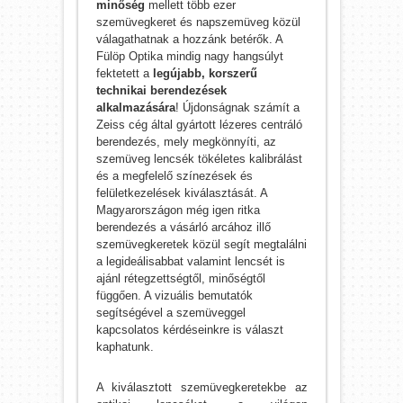
minőség
mellett több ezer
szemüvegkeret és napszemüveg közül
válagathatnak a hozzánk betérők. A
Fülöp Optika mindig nagy hangsúlyt
fektetett a
legújabb, korszerű
technikai berendezések
alkalmazására
! Újdonságnak számít a
Zeiss cég által gyártott lézeres centráló
berendezés, mely megkönnyíti, az
szemüveg lencsék tökéletes kalibrálást
és a megfelelő színezések és
felületkezelések kiválasztását. A
Magyarországon még igen ritka
berendezés a vásárló arcához illő
szemüvegkeretek közül segít megtalálni
a legideálisabbat valamint lencsét is
ajánl rétegzettségtől, minőségtől
függően. A vizuális bemutatók
segítségével a szemüveggel
kapcsolatos kérdéseinkre is választ
kaphatunk.
A kiválasztott szemüvegkeretekbe az