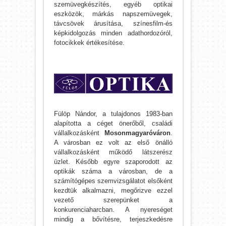
szemüvegkészítés, egyéb optikai
eszközök, márkás napszemüvegek,
távcsövek árusítása, színesfilm-és
képkidolgozás minden adathordozóról,
fotocikkek értékesítése.
Fülöp Nándor, a tulajdonos 1983-ban
alapította a céget önerőből, családi
vállalkozásként
Mosonmagyaróváron
.
A városban ez volt az első önálló
vállalkozásként működő látszerész
üzlet. Később egyre szaporodott az
optikák száma a városban, de a
számítógépes szemvizsgálatot elsőként
kezdtük alkalmazni, megőrizve ezzel
vezető szerepünket a
konkurenciaharcban. A nyereséget
mindig a bővítésre, terjeszkedésre