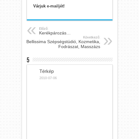
Várjuk
e-mailjét
!
Előző:
Kerékpározás…
Következő:
Bellissima Szépségstúdió, Kozmetika,
Fodrászat, Masszázs
5
Térkép
2010-07-06