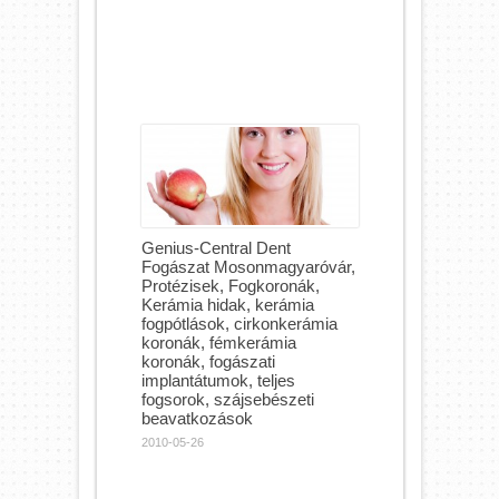
Genius-Central Dent
Fogászat Mosonmagyaróvár,
Protézisek, Fogkoronák,
Kerámia hidak, kerámia
fogpótlások, cirkonkerámia
koronák, fémkerámia
koronák, fogászati
implantátumok, teljes
fogsorok, szájsebészeti
beavatkozások
2010-05-26