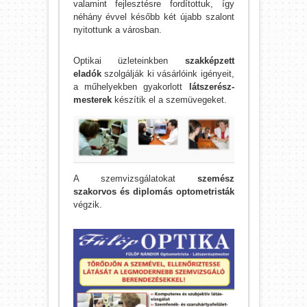
valamint fejlesztésre fordítottuk, így
néhány évvel később két újabb szalont
nyitottunk a városban.
Optikai üzleteinkben
szakképzett
eladók
szolgálják ki vásárlóink igényeit,
a műhelyekben gyakorlott
látszerész-
mesterek
készítik el a szemüvegeket.
A szemvizsgálatokat
szemész
szakorvos és diplomás optometristák
végzik.