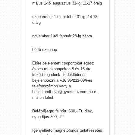
május 1-től augusztus 31-ig: 11-17 óráig
szeptember 1-től október 31-ig: 14-18
óráig
november 1-től február 28-ig zárva
hétfő szünnap
Előre bejelentett csoportokat egész
évben munkanapokon 8 és 16 óra
között fogadunk. Érdeklődni és
bejelentkezni a
+36 96/212-094-es
telefonszámon vagy a
hellebrandt.eva@gymsmuzeum.hu
e-
mailen lehet.
Belépőjegy
: felnőtt: 600,- Ft, diák,
nyugdíjas 300,- Ft.
Igényelhető magnetofonos tárlatvezetés