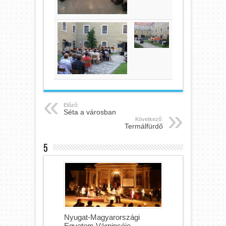
Előző:
Séta a városban
Következő:
Termálfürdő
5
Nyugat-Magyarországi
Egyetem Várpincéje